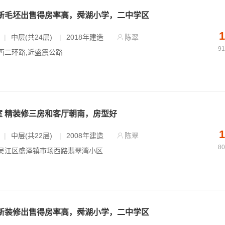
全新毛坯出售得房率高，舜湖小学，二中学区
1
|
中层(共24层)
|
2018年建造
陈翠
9
 西二环路,近盛震公路
室 精装修三房和客厅朝南，房型好
1
|
中层(共22层)
|
2008年建造
陈翠
8
- 吴江区盛泽镇市场西路翡翠湾小区
全新装修出售得房率高，舜湖小学，二中学区