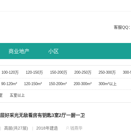
客服QQ
商业地产
小区
100-120万
120-150万
150-200万
200-250万
250-300万
300
90-120m²
120-150m²
150-200m²
200-300m²
300m²以上
室
五室以上
楼层好采光无敌看房有钥匙3室2厅一厨一卫
|
高层(共27层)
|
2018年建造
钱燕华