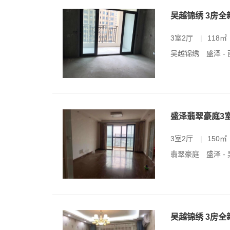
吴越锦绣 3房
3室2厅
|
118㎡
吴越锦绣
盛泽 -
盛泽翡翠豪庭3
3室2厅
|
150㎡
翡翠豪庭
盛泽 
吴越锦绣 3房