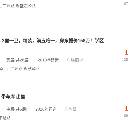
8
 西二环路,近盛震公路
平，3室一卫，精装，满五唯一，房东报价158万！学区
1
|
高层(共28层)
|
2018年建造
钱燕华
13
泽 - 西二环路,近秋泽路
 带车库 出售
1
|
中层(共5层)
|
2010年建造
陈翠
8
 市场路