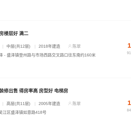
3房楼层好 满二
1
|
中层(共12层)
|
2018年建造
陈翠
9
泽 - 盛泽镇登州路与市场西路交叉路口往东南约160米
新装修出售 得房率高 房型好 电梯房
1
|
高层(共11层)
|
2005年建造
陈翠
8
 吴江区盛泽镇如意路418号