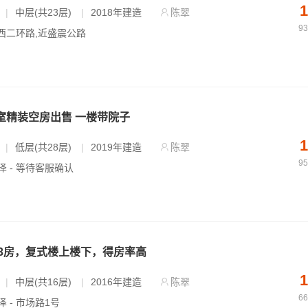
1
|
中层(共23层)
|
2018年建造
陈翠
9
 西二环路,近盛震公路
 室精装空房出售 一楼带院子
1
|
低层(共28层)
|
2019年建造
陈翠
9
泽 - 等待客服确认
3房，复式楼上楼下，得房率高
1
|
中层(共16层)
|
2016年建造
陈翠
6
泽 - 市场路1号