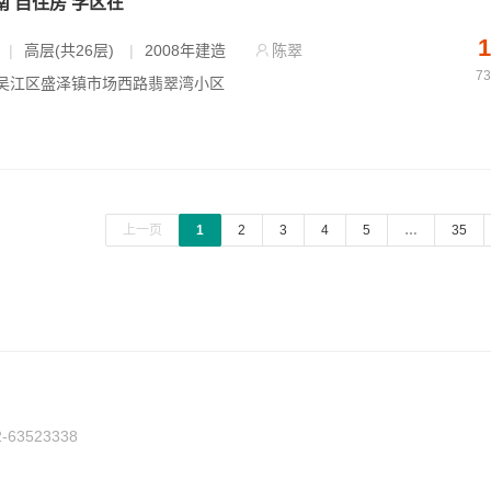
南 自住房 学区在
1
|
高层(共26层)
|
2008年建造
陈翠
7
- 吴江区盛泽镇市场西路翡翠湾小区
上一页
1
2
3
4
5
…
35
3523338