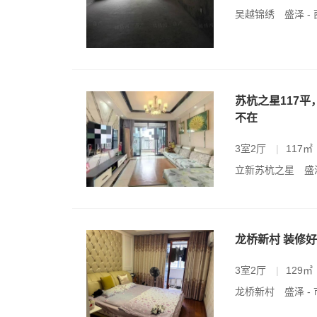
吴越锦绣
盛泽 -
苏杭之星117
不在
3室2厅
|
117㎡
立新苏杭之星
盛
龙桥新村 装修好
3室2厅
|
129㎡
龙桥新村
盛泽 -