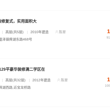
装修复式，实用面积大
1
|
高层(共5层)
|
2010年建造
陈翠
9
 盛泽镇舜湖东路468号
129平豪华装修满二学区在
1
|
高层(共32层)
|
2012年建造
陈翠
10
 舜湖西路,近宝龙桥路