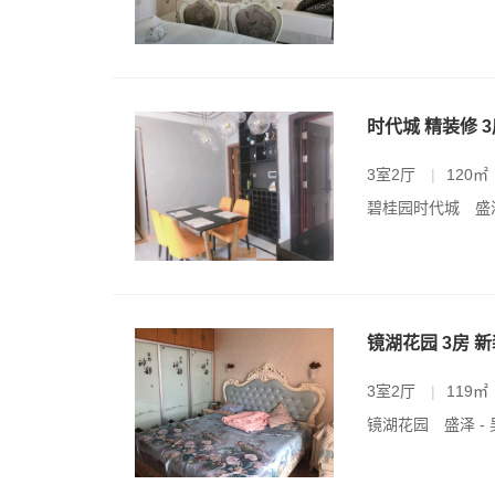
时代城 精装修 
3室2厅
|
120㎡
碧桂园时代城
盛
镜湖花园 3房 
3室2厅
|
119㎡
镜湖花园
盛泽 -