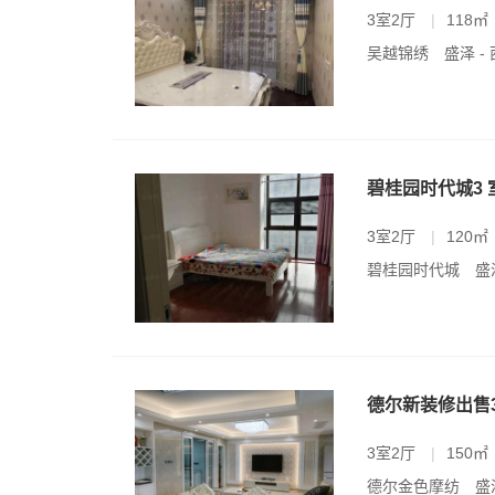
3室2厅
|
118㎡
吴越锦绣
盛泽 -
碧桂园时代城3
3室2厅
|
120㎡
碧桂园时代城
盛
德尔新装修出售
3室2厅
|
150㎡
德尔金色摩纺
盛