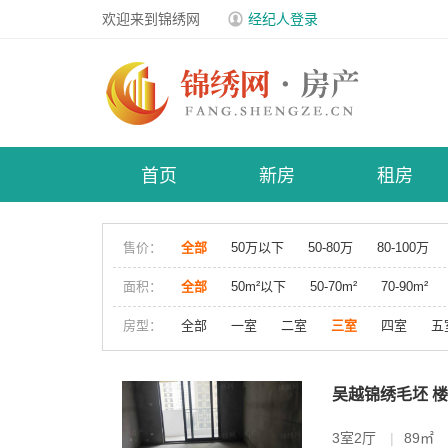
欢迎来到锦绣网
经纪人登录
首页
新房
租房
售价：
全部
50万以下
50-80万
80-100万
面积：
全部
50m²以下
50-70m²
70-90m²
房型：
全部
一室
二室
三室
四室
五
吴越锦绣毛坯 
3室2厅
|
89㎡