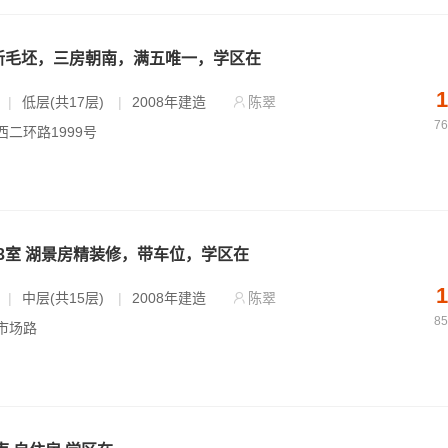
新毛坯，三房朝南，满五唯一，学区在
1
|
低层(共17层)
|
2008年建造
陈翠
7
 西二环路1999号
3室 湖景房精装修，带车位，学区在
1
|
中层(共15层)
|
2008年建造
陈翠
8
 市场路