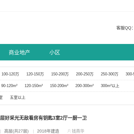
客服QQ
商业地产
小区
100-120万
120-150万
150-200万
200-250万
250-300万
300
90-120m²
120-150m²
150-200m²
200-300m²
300m²以上
室
五室以上
楼层好采光无敌看房有钥匙3室2厅一厨一卫
|
高层(共27层)
|
2018年建造
钱燕华