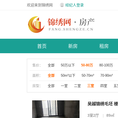
欢迎来到锦绣网
经纪人登录
首页
新房
租房
售价：
全部
50万以下
50-80万
80-100万
面积：
全部
50m²以下
50-70m²
70-90m²
房型：
全部
一室
二室
三室
四室
五
吴越锦绣毛坯 
3室2厅
|
89㎡