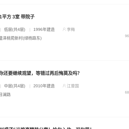
1平方 3室 带院子
|
低层(共4层)
|
1996年建造
李梅
9
 盛泽桃菀新村(绿杨路东)
你还要继续观望，等错过再后悔莫及吗？
|
中层(共4层)
|
2010年建造
江曾国
6
 目澜路