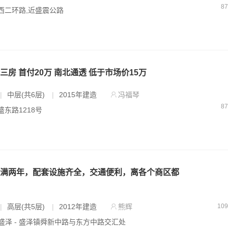
8
 西二环路,近盛震公路
三房 首付20万 南北通透 低于市场价15万
|
中层(共6层)
|
2015年建造
冯福琴
8
 盛东路1218号
房满两年，配套设施齐全，交通便利，离各个商区都
|
高层(共5层)
|
2012年建造
熊辉
10
盛泽 - 盛泽镇舜新中路与东方中路交汇处