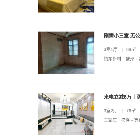
刚需小三室 无公
3室1厅
|
88㎡
镇东新村
盛泽 
来电立减6万丨
3室2厅
|
76㎡
王家庄
盛泽 - 