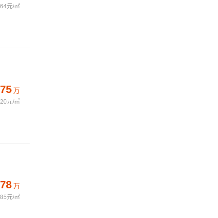
764元/㎡
75
万
720元/㎡
78
万
985元/㎡