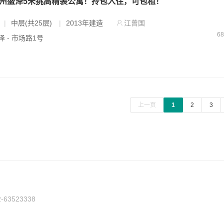
苏州盛泽5米挑高精装公寓！拎包入住，可包租！
|
中层(共25层)
|
2013年建造
江曾国
6
泽 - 市场路1号
上一页
1
2
3
3523338