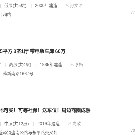
|
低层(共5层)
|
2000年建造
孙文浩
7
 目澜路
85平方 3室1厅 带电瓶车库 60万
㎡
|
高层(共4层)
|
1985年建造
李梅
- 舜新南路1667号
地可买！可等社保！送车位！周边商圈成熟
|
中层(共12层)
|
2019年建造
高政
7
- 盛泽镇盛南公路与永平路交叉处