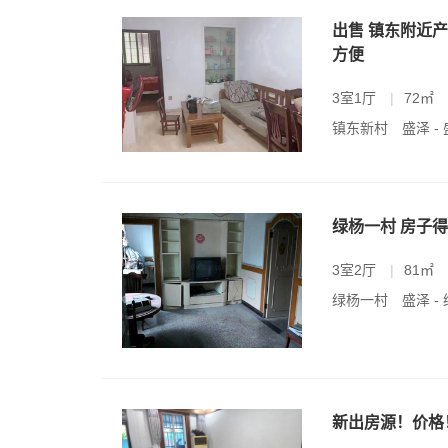
出售 镇东附近产
方便
3室1厅
|
72㎡
镇东新村
盛泽 
绿杨一村 房子得
3室2厅
|
81㎡
绿杨一村
盛泽 -
新出房源！价格