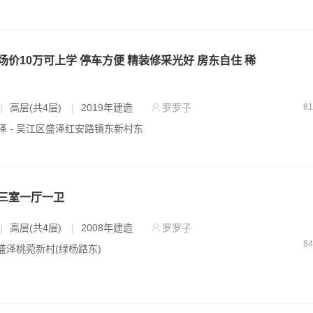
价10万可上学 停车方便 精装修采光好 房东自住 稀
|
高层(共4层)
|
2019年建造
罗罗子
8
泽 - 吴江区盛泽红安路镇东新村东
三室一厅一卫
|
高层(共4层)
|
2008年建造
罗罗子
8
 盛泽桃菀新村(绿杨路东)