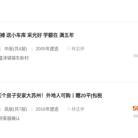
摊 送小车库 采光好 学额在 满五年
|
中层(共4层)
|
2005年建造
林念伊
8
- 盛泽镇镇东新村
买个房子安家大苏州！外地人可购丨赠20平|包税
5
|
高层(共7层)
|
2016年建造
林念伊
6
等待客服确认