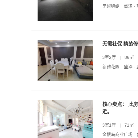
吴越锦绣
盛泽 -
无需社保 精装修
3室2厅
|
86㎡
新雅花园
盛泽 -
核心卖点： 此
近。
3室1厅
|
71㎡
金银岛商业广场