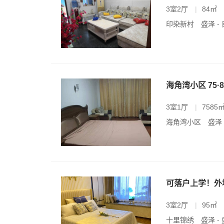
3室2厅
|
84㎡
印染新村
盛泽 -
海角湾小区 75·
3室1厅
|
7585
海角湾小区
盛泽 
可落户上学！外
3室2厅
|
95㎡
十里锦绣
盛泽 