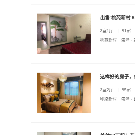
出售:桃苑新村 8
3室1厅
|
81㎡
桃苑新村
盛泽 -
这样好的房子，
3室2厅
|
85㎡
印染新村
盛泽 -