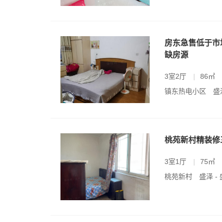
房东急售低于市场
缺房源
3室2厅
|
86㎡
镇东热电小区
盛
桃苑新村精装修
3室1厅
|
75㎡
桃苑新村
盛泽 -