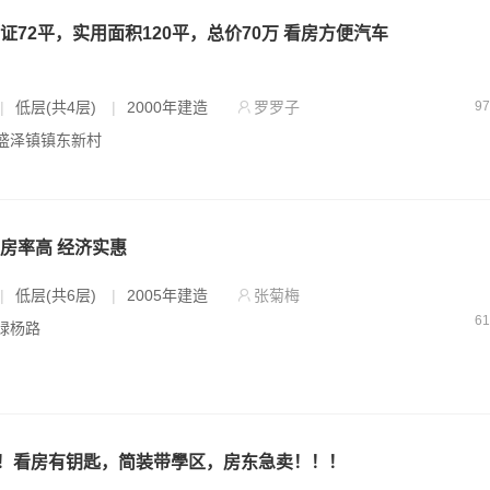
证72平，实用面积120平，总价70万 看房方便汽车
|
低层(共4层)
|
2000年建造
罗罗子
9
- 盛泽镇镇东新村
房率高 经济实惠
|
低层(共6层)
|
2005年建造
张菊梅
6
 绿杨路
！看房有钥匙，简装带學区，房东急卖！！！