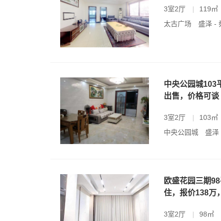
3室2厅
|
119㎡
太古广场
盛泽 -
中央公园城103
出售，价格可谈
3室2厅
|
103㎡
中央公园城
盛泽
欧盛花园三期9
住，报价138万
3室2厅
|
98㎡