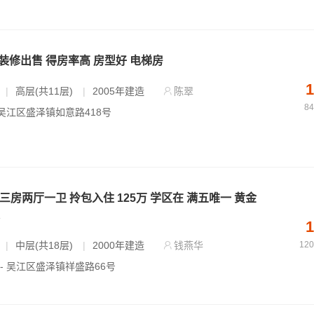
新装修出售 得房率高 房型好 电梯房
1
|
高层(共11层)
|
2005年建造
陈翠
8
 吴江区盛泽镇如意路418号
 三房两厅一卫 拎包入住 125万 学区在 满五唯一 黄金
1
|
中层(共18层)
|
2000年建造
钱燕华
12
 - 吴江区盛泽镇祥盛路66号