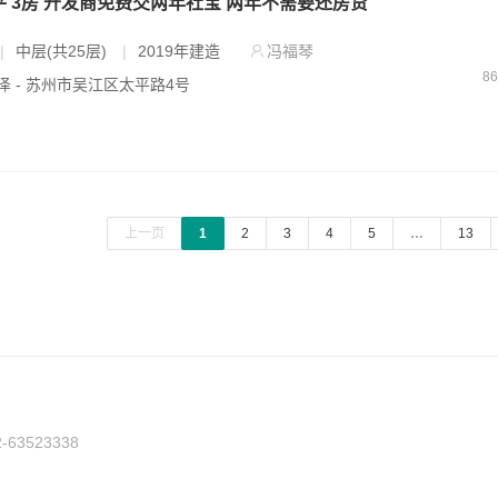
98平 3房 开发商免费交两年社宝 两年不需要还房贷
|
中层(共25层)
|
2019年建造
冯福琴
8
泽 - 苏州市吴江区太平路4号
上一页
1
2
3
4
5
…
13
3523338