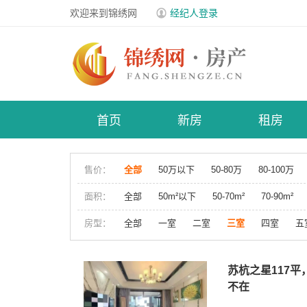
欢迎来到锦绣网
经纪人登录
首页
新房
租房
售价：
全部
50万以下
50-80万
80-100万
面积：
全部
50m²以下
50-70m²
70-90m²
房型：
全部
一室
二室
三室
四室
五
苏杭之星117
不在