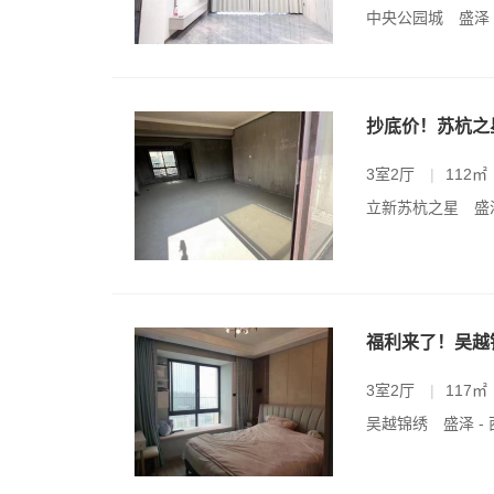
中央公园城
盛泽
抄底价！苏杭之星
3室2厅
|
112㎡
立新苏杭之星
盛
福利来了！吴越锦
3室2厅
|
117㎡
吴越锦绣
盛泽 -