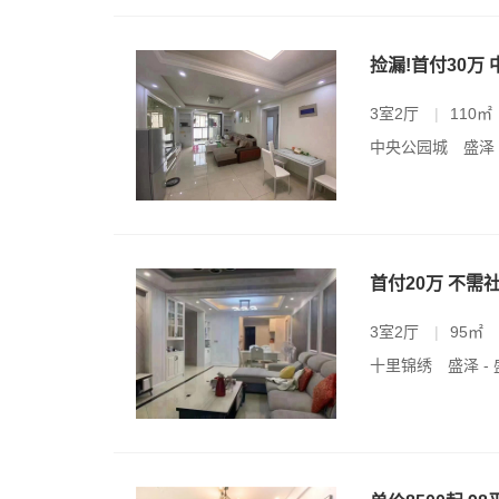
捡漏!首付30万 
3室2厅
|
110㎡
中央公园城
盛泽
首付20万 不需
3室2厅
|
95㎡
十里锦绣
盛泽 