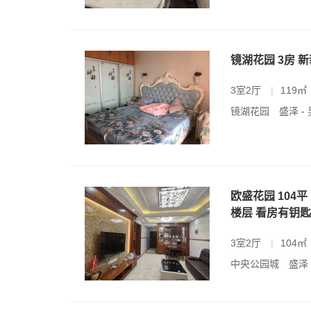
镜湖花园 3房 
3室2厅
|
119㎡
镜湖花园
盛泽 -
欧盛花园 104平
楼层 看房有钥匙
3室2厅
|
104㎡
中央公园城
盛泽