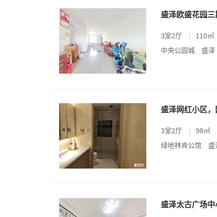
盛泽欧盛花园三期
3室2厅
|
110㎡
中央公园城
盛泽
盛泽网红小区，
3室2厅
|
98㎡
绿地林肯公馆
盛
盛泽太古广场中心