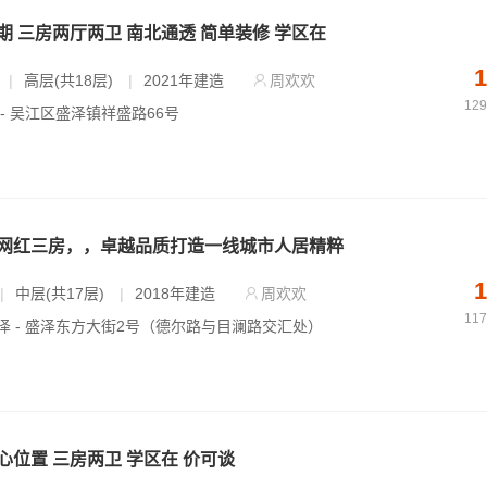
 三房两厅两卫 南北通透 简单装修 学区在
1
|
高层(共18层)
|
2021年建造
周欢欢
12
 - 吴江区盛泽镇祥盛路66号
网红三房，，卓越品质打造一线城市人居精粹
1
|
中层(共17层)
|
2018年建造
周欢欢
11
泽 - 盛泽东方大街2号（德尔路与目澜路交汇处）
位置 三房两卫 学区在 价可谈