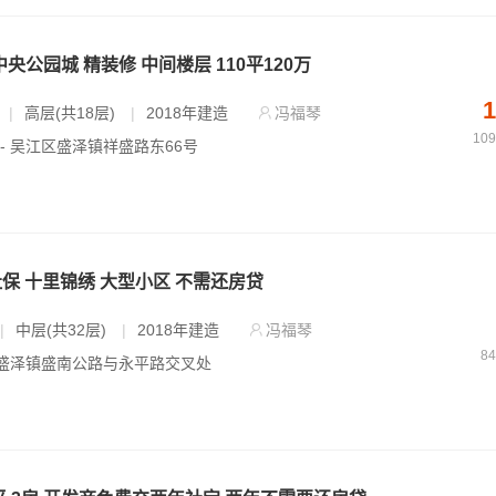
中央公园城 精装修 中间楼层 110平120万
1
|
高层(共18层)
|
2018年建造
冯福琴
10
 - 吴江区盛泽镇祥盛路东66号
社保 十里锦绣 大型小区 不需还房贷
|
中层(共32层)
|
2018年建造
冯福琴
8
- 盛泽镇盛南公路与永平路交叉处