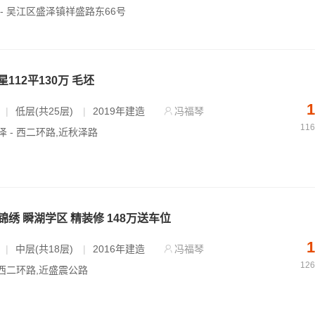
 - 吴江区盛泽镇祥盛路东66号
112平130万 毛坯
1
|
低层(共25层)
|
2019年建造
冯福琴
11
泽 - 西二环路,近秋泽路
绣 瞬湖学区 精装修 148万送车位
1
|
中层(共18层)
|
2016年建造
冯福琴
12
 西二环路,近盛震公路