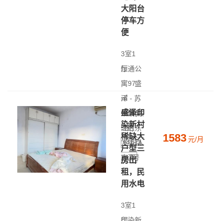
大阳台
停车方
便
3室1
厅
恒通公
|
寓
97
盛
㎡
泽 - 苏
|
盛泽印
中层(共
州市吴
染新村
5层)
江区东
1583
稀缺大
元/月
方中路
经纪人
户型三
房源
747号
房出
租，民
用水电
3室1
厅
印染新