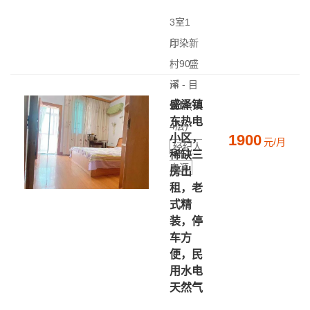
3室1
厅
印染新
|
村
90
盛
㎡
泽 - 目
|
盛泽镇
低层(共
澜路
东热电
4层)
1900
小区，
元/月
经纪人
稀缺三
房源
房出
租，老
式精
装，停
车方
便，民
用水电
天然气