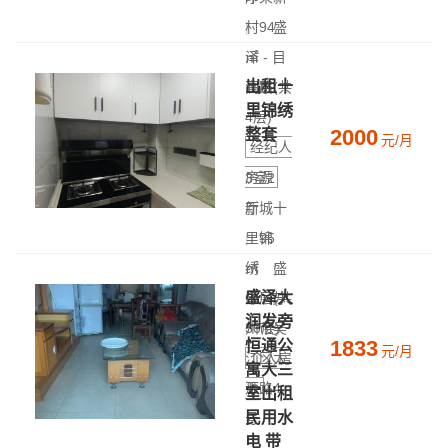
|
村
94
盛
㎡
泽 - 目
|
出租十
高层(共
澜路
里锦绣
4层)
2000
整套
元/月
经纪人
房源
3室2
厅
新城十
|
里锦
95
㎡
绣
|
盛
盛泽大
中层(共
泽 - 苏
润发旁
30层)
州市吴
1833
恒通公
元/月
江区太
个人房
寓大三
源
平路4
室出租
民用水
号
电 带