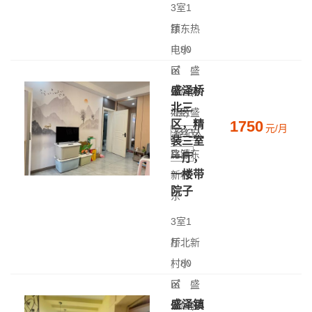
3室1
厅
镇东热
|
电小
90
㎡
区
|
盛
盛泽桥
中层(共
泽 - 吴
北三
4层)
江区盛
1750
区，精
元/月
泽红安
经纪人
装三室
房源
路镇东
一厅，
一楼带
新村
院子
东
3室1
厅
桥北新
|
村小
80
㎡
区
|
盛
盛泽镇
低层(共
泽 - 盛