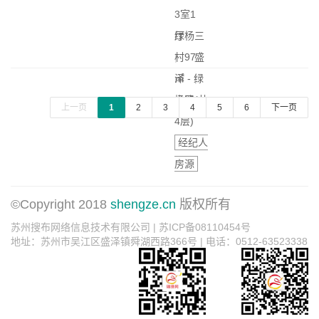
3室1
厅
绿杨三
|
村
97
盛
㎡
泽 - 绿
|
中层(共
杨路
上一页
1
2
3
4
5
6
下一页
4层)
经纪人
房源
©Copyright 2018
shengze.cn
版权所有
苏州搜布网络信息技术有限公司 | 苏ICP备08110454号
地址：苏州市吴江区盛泽镇舜湖西路366号 | 电话：0512-63523338