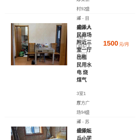
|
村
92
盛
㎡
泽 - 目
|
盛泽人
高层(共
澜路
民商场
4层)
1500
附近三
元/月
经纪人
室一厅
房源
出租
民用水
电 烧
煤气
3室1
厅
东方广
|
场
94
盛
㎡
泽 - 苏
|
盛泽坛
中层(共
州市吴
丘小学