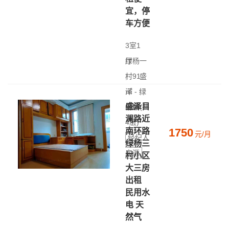
宜，停
车方便
3室1
厅
绿杨一
|
村
91
盛
㎡
泽 - 绿
|
盛泽目
中层(共
杨路
澜路近
4层)
1750
南环路
元/月
经纪人
绿杨三
房源
村小区
大三房
出租
民用水
电 天
然气