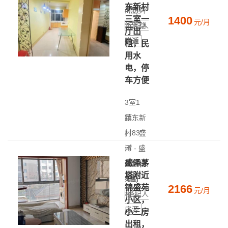
东新村
4层)
泽镇舜
1400
三室一
元/月
新北路
经纪人
厅出
房源
附近
租，民
用水
电，停
车方便
3室1
厅
镇东新
|
村
83
盛
㎡
泽 - 盛
|
盛泽茅
高层(共
泽镇镇
塔附近
4层)
东新
2166
锦盛苑
元/月
村
经纪人
小区，
房源
小三房
出租，