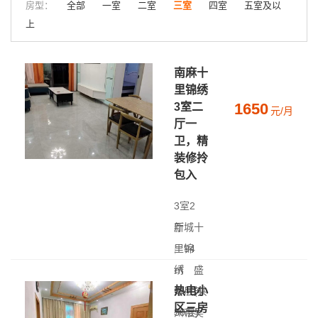
房型：
全部
一室
二室
三室
四室
五室及以
上
南麻十
里锦绣
1650
3室二
元/月
厅一
卫，精
装修拎
包入
3室2
厅
新城十
|
里锦
94
㎡
绣
|
盛
热电小
中层(共
泽 - 苏
区三房
30层)
州市吴