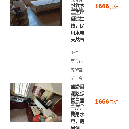
4层)
江区舜
1666
附近大
元/月
湖中路
经纪人
三房出
房源
222号
租，二
楼，民
用水电
天然气
3室1
厅
亭心花
|
苑
95
盛
㎡
泽 - 盛
|
盛泽目
中层(共
泽医院
澜路绿
4层)
往西一
1666
杨三室
元/月
公里
经纪人
一厅，
房源
民用水
电，房
租便