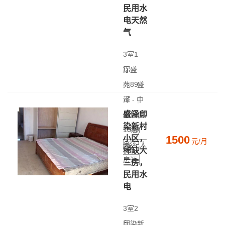
民用水
电天然
气
3室1
厅
锦盛
|
苑
89
盛
㎡
泽 - 中
|
盛泽印
低层(共
心大道
染新村
18层)
1689
1500
小区，
元/月
号
经纪人
稀缺大
房源
三房，
民用水
电
3室2
厅
印染新