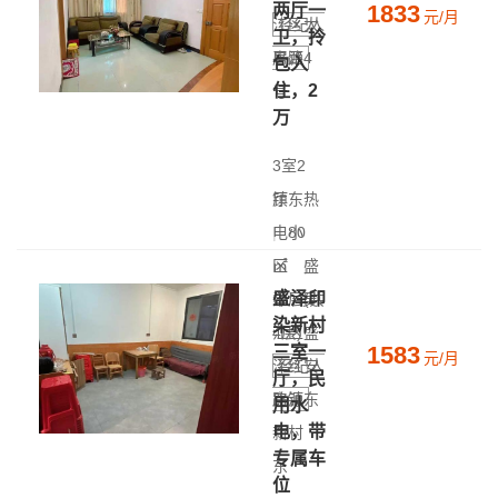
1833
两厅一
元/月
江区太
经纪人
卫，拎
房源
平路4
包入
住，2
号
万
3室2
厅
镇东热
|
电小
80
㎡
区
|
盛
盛泽印
中层(共
泽 - 吴
染新村
4层)
江区盛
1583
三室一
元/月
泽红安
经纪人
厅，民
房源
路镇东
用水
电，带
新村
专属车
东
位