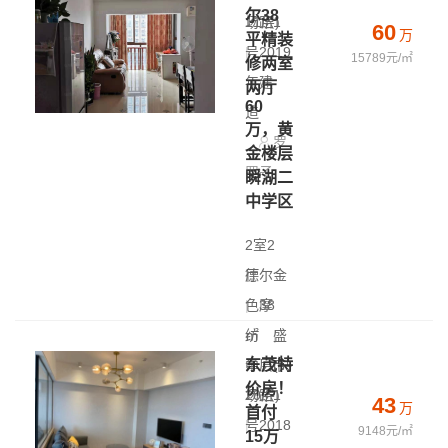
尔38
11层)
场路1
60
万
平精装
|
号
2019
15789元/㎡
修两室
年建
两厅
60
造
万，黄
罗
金楼层
罗子
瞬湖二
中学区
2室2
厅
德尔金
|
色摩
38
㎡
纺
|
盛
东茂特
中层(共
泽 - 市
价房！
20层)
场路1
43
万
首付
|
号
2018
9148元/㎡
15万