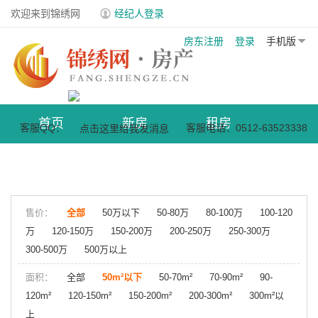
欢迎来到锦绣网
经纪人登录
房东注册
登录
手机版
首页
新房
租房
客服QQ：
客服电话：0512-63523338
商业地产
小区
售价：
全部
50万以下
50-80万
80-100万
100-120
万
120-150万
150-200万
200-250万
250-300万
300-500万
500万以上
面积：
全部
50m²以下
50-70m²
70-90m²
90-
120m²
120-150m²
150-200m²
200-300m²
300m²以
上