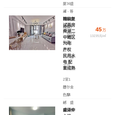
|
厦
36
盛
㎡
泽 - 等
|
精装复
高层(共
待客服
试两房
12层)
确认
45
万
舜湖二
|
2018
13235元/㎡
中鳕区
年建
70年
产权
造
民用水
林
电 配
念伊
套成熟
2室1
厅
德尔金
|
色摩
34
㎡
纺
|
盛
盛泽中
高层(共
泽 - 市