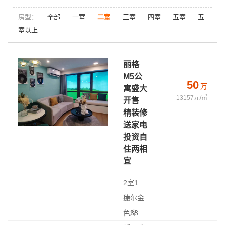
房型：
全部
一室
二室
三室
四室
五室
五
室以上
丽格
M5公
50
万
寓盛大
13157元/㎡
开售
精装修
送家电
投资自
住两相
宜
2室1
厅
德尔金
|
色摩
38