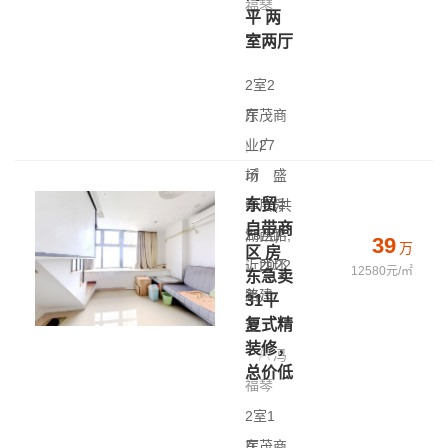
福琴
平 两
室两厅
2室2
厅
东茂商
|
业广
27
㎡
场
|
盛
东贸
中层(共
泽 - 舜
自带商
25层)
湖西路,
39
万
区 房
|
近西环
2022
12580元/㎡
东急卖
年建
路
31平
复式精
造
装修，
冯
总价低
福琴
2室1
厅
东茂商