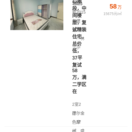
心地
18层)
场路1
58
万
段，中
|
号
2015
15675元/㎡
间楼
年建
层，复
试精装
造
住宅，
林
总价
念伊
低，
37平
复试
58
万，满
二学区
在
2室2
厅
德尔金
|
色摩
37
㎡
纺
|
盛