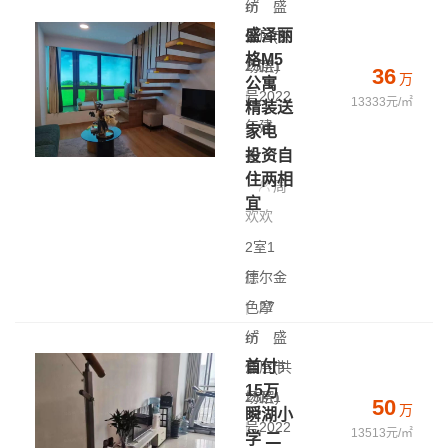
㎡
纺
|
盛
盛泽丽
低层(共
泽 - 市
格M5
25层)
场路1
36
万
公寓
|
号
2022
13333元/㎡
精装送
年建
家电
投资自
造
住两相
周
宜
欢欢
2室1
厅
德尔金
|
色摩
27
㎡
纺
|
盛
首付
低层(共
泽 - 市
15万
25层)
场路1
50
万
瞬湖小
|
号
2022
13513元/㎡
学 二