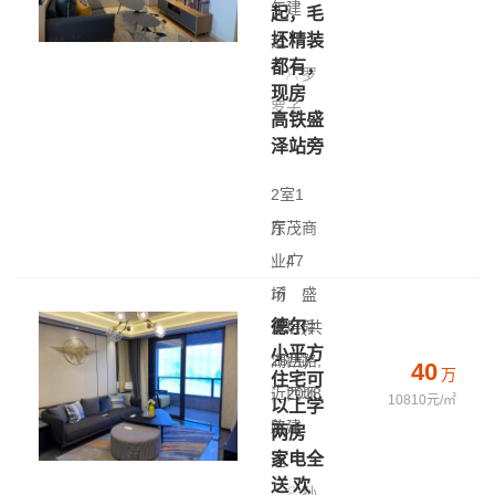
年建
起，毛
坯精装
造
都有，
罗
现房
罗子
高铁盛
泽站旁
2室1
厅
东茂商
|
业广
47
㎡
场
|
盛
德尔
低层(共
泽 - 舜
小平方
25层)
湖西路,
40
万
住宅可
|
近西环
2018
10810元/㎡
以上学
年建
路
两房
家电全
造
送 欢
孙