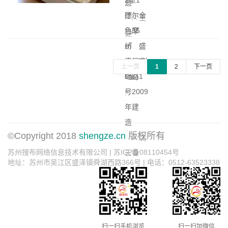
2室1
造
厅
德尔金
王
|
色摩
35
健
㎡
纺
|
盛
中层(共
泽 - 市
上一页
1
2
下一页
6层)
场路1
|
号
2009
年建
造
©Copyright 2018
shengze.cn
版权所有
沈
苏州搜布网络信息技术有限公司 | 苏ICP备08110454号
云春
地址：苏州市吴江区盛泽镇舜湖西路366号 | 电话：0512-63523338
扫一扫手机浏览
扫一扫加微信