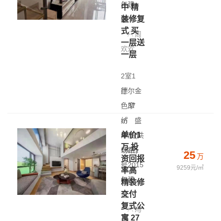
年建
中 精
装修复
造
式 买
周
一层送
欢欢
一层
2室1
厅
德尔金
|
色摩
37
㎡
纺
|
盛
单价1
中层(共
泽 - 市
万 投
18层)
场路1
25
万
资回报
|
号
2015
9259元/㎡
率高
年建
精装修
交付
造
复式公
冯
寓 27