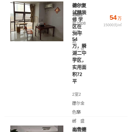
德尔复
高层(共
泽 - 市
试精装
15层)
场路1
54
万
修 学
|
号
2008
15000元/㎡
区在
年建
36平
54
造
万，瞬
罗
湖二中
罗子
学区，
实用面
积72
平
2室2
厅
德尔金
|
色摩
36
㎡
纺
|
盛
出售德
高层(共
泽 - 市