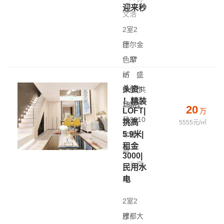
迎来秒
文浩
2室2
厅
德尔金
|
色摩
37
㎡
纺
|
盛
头资
中层(共
泽 - 市
！精装
18层)
场路1
20
LOFT|
万
|
号
2010
挑高
5555元/㎡
5.9米|
年建
租金
造
3000|
高
民用水
电
政
2室2
厅
雅都大