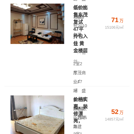
低价出
中层(共
泽 - 市
售东茂
18层)
场路1
71
万
复试
|
号
2010
15106元/㎡
47平
年建
拎包入
住 黄
造
金楼层
易
然
2室2
厅
东茂商
|
业广
47
㎡
场
|
盛
价格实
高层(共
泽 - 舜
惠，装
24层)
湖西路,
52
万
修漂
|
近西环
2015
14857元/㎡
亮，
年建
路