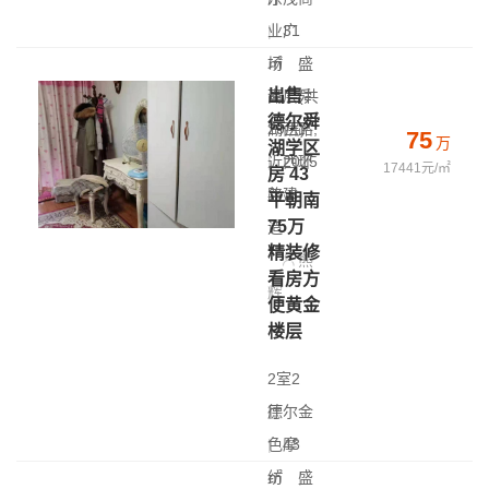
|
业广
31
㎡
场
|
盛
出售
高层(共
泽 - 舜
德尔舜
29层)
湖西路,
75
万
湖学区
|
近西环
2015
17441元/㎡
房 43
年建
路
平朝南
75万
造
精装修
熊
看房方
辉
便黄金
楼层
2室2
厅
德尔金
|
色摩
43
㎡
纺
|
盛