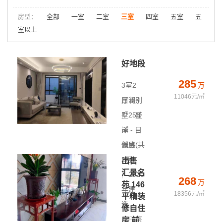
房型：
全部
一室
二室
三室
四室
五室
五
室以上
好地段
285
3室2
万
11046元/㎡
厅
目澜别
|
墅
258
盛
㎡
泽 - 目
|
低层(共
澜路
2层)
出售
汇景名
|
2020
268
万
苑 146
年建
18356元/㎡
平精装
造
修自住
蔡
房 前