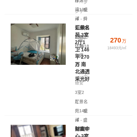
厅
橡逸
罗
|
湾
136
盛
罗子
㎡
泽 - 舜
|
汇景名
低层(共
湖西路,
苑 3室
28层)
近西二
270
万
2厅1
|
环路
2018
18493元/㎡
卫 146
年建
平 270
万 南
造
北通透
王
采光好
继安
3室2
厅
汇景名
|
苑
146
盛
㎡
泽 - 盛
|
财富中
低层(共
泽镇舜
心 3室