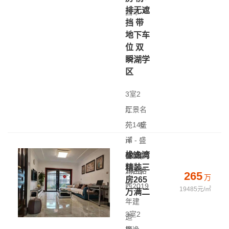
排无遮
国军
挡 带
地下车
位 双
瞬湖学
区
3室2
厅
汇景名
|
苑
146
盛
㎡
泽 - 盛
|
橡逸湾
低层(共
泽镇舜
精装三
18层)
湖西路
265
万
房265
|
西
2019
19485元/㎡
万满二
年建
3室2
造