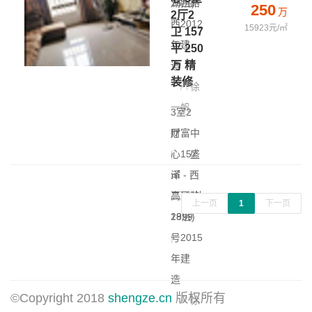
15层)
湖西路
250
万
2厅2
|
西
2012
15923元/㎡
卫 157
年建
平 250
万 精
造
装修
徐
一帆
3室2
厅
财富中
|
心
157
盛
㎡
泽 - 西
|
高层(共
二环路
上一页
1
下一页
28层)
1999
|
号
2015
年建
造
©Copyright 2018
shengze.cn
版权所有
徐