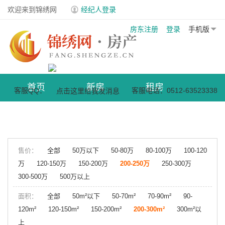
欢迎来到锦绣网
经纪人登录
房东注册
登录
手机版
首页
新房
租房
客服QQ：
客服电话：0512-63523338
商业地产
小区
售价：
全部
50万以下
50-80万
80-100万
100-120
万
120-150万
150-200万
200-250万
250-300万
300-500万
500万以上
面积：
全部
50m²以下
50-70m²
70-90m²
90-
120m²
120-150m²
150-200m²
200-300m²
300m²以
上