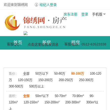
欢迎来到锦绣网
经纪人登录
房东注册
登录
手机版
首页
新房
租房
客服QQ：
客服电话：0512-63523338
商业地产
小区
售价：
全部
50万以下
50-80万
80-100万
100-120
万
120-150万
150-200万
200-250万
250-300万
300-500万
500万以上
面积：
全部
50m²以下
50-70m²
70-90m²
90-
120m²
120-150m²
150-200m²
200-300m²
300m²以
上